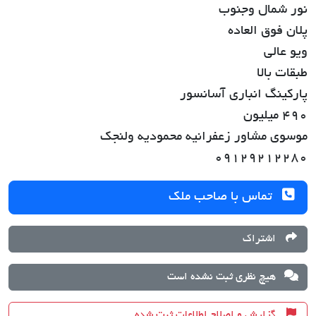
نور شمال وجنوب
پلان فوق العاده
ویو عالی
طبقات بالا
پارکینگ انباری آسانسور
490 میلیون
موسوی مشاور زعفرانیه محمودیه ولنجک
09129212280
تماس با صاحب ملک
اشتراک
هیچ نظری ثبت نشده است
گزارش و اصلاح اطلاعات ثبت شده