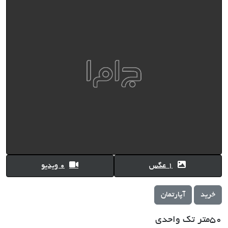
1 عگس
0 ویدیو
خرید
آپارتمان
50متر تک واحدی