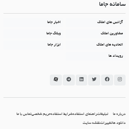
سامانه جاما
آژانس های املاک
اخبار جاما
مشاورین املاک
وبلاگ جاما
اتحادیه های املاک
ابزار جاما
رویداد ها
سامانه جاما در اینستاگرام
سامانه جاما در فیسبوک
سامانه جاما در توئیتر
سامانه جاما در لینکداین
سامانه جاما در تلگرام
سامانه جاما در آپارات
درباره ما
تبلیغات
راهنمای استفاده
شرایط استفاده
حریم شخصی
تماس با ما
دانلود ها
تغییرات
نقشه سایت