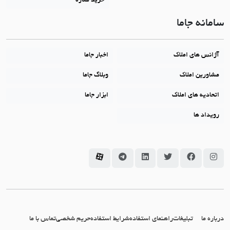
خرید مغازه
سامانه جاما
آژانس های املاک
اخبار جاما
مشاورین املاک
وبلاگ جاما
اتحادیه های املاک
ابزار جاما
رویداد ها
سامانه جاما در اینستاگرام
سامانه جاما در فیسبوک
سامانه جاما در توئیتر
سامانه جاما در لینکداین
سامانه جاما در تلگرام
سامانه جاما در آپارات
درباره ما
تبلیغات
راهنمای استفاده
شرایط استفاده
حریم شخصی
تماس با ما