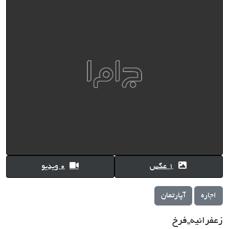
1 عگس
0 ویدیو
اجاره
آپارتمان
زعفرانیه,,فرخ