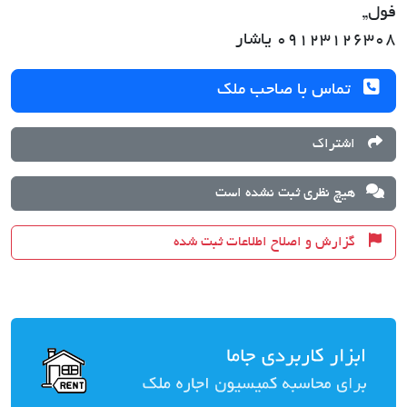
فول,,
09123126308 یاشار
تماس با صاحب ملک
اشتراک
هیچ نظری ثبت نشده است
گزارش و اصلاح اطلاعات ثبت شده