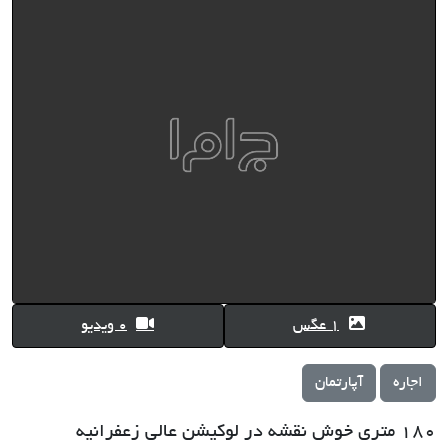
1 عگس
0 ویدیو
اجاره
آپارتمان
180 متری خوش نقشه در لوکیشن عالی زعفرانیه