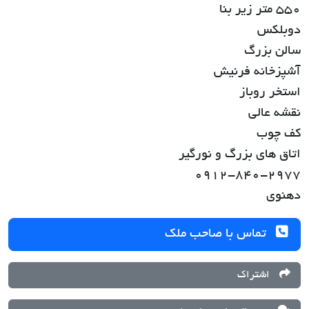
550 متر زیر بنا
دوبلکس
سالن بزرگ
آشپزخانه فرنیش
استخر روباز
نقشه عالی
کف چوب
اتاق های بزرگ و نورگیر
0912-840-2977
دهنوی
تماس با صاحب ملک
اشتراک