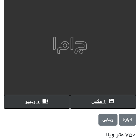
1 عگس
0 ویدیو
اجاره
ویلایی
750 متر ویلا