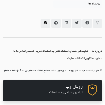
رویداد ها
سامانه جاما در اینستاگرام
سامانه جاما در فیسبوک
سامانه جاما در توئیتر
سامانه جاما در لینکداین
سامانه جاما در تلگرام
سامانه جاما در آپارات
درباره ما
تبلیغات
راهنمای استفاده
شرایط استفاده
حریم شخصی
تماس با ما
دانلود ها
تغییرات
نقشه سایت
© حقوق استفاده و انتشار 1395 - 1405, سامانه جامع املاک و مشاورین املاک (سامانه جاما)
رویال وب
آژانس طراحی و تبلیغات