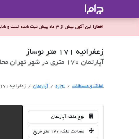
جاما
- سامانه جامع املاک و مشاورین ا
اخطار!
این آگهی بیش از 3 ماه پیش ثبت شده است و شاید ملک برای اجاره موجود نباشد.
زعفرانیه 171 متر نوساز
آپارتمان 170 متری در شهر تهران محله زعفرانیه برای اجاره
اجاره
املاک و مستغلات
اجاره
آپارتمان
زعفرانیه 171 متر نوساز
نوع ملک:
آپارتمان
مساحت ملک:
170 متر مربع