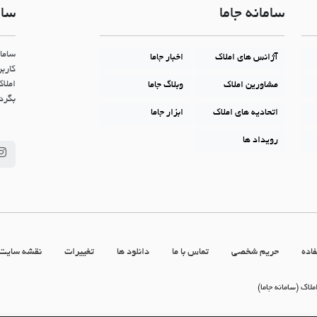
سامانه جاما
سام
ساما
آژانس های املاک
اخبار جاما
کاربر
املاک
مشاورین املاک
وبلاگ جاما
بگردن
اتحادیه های املاک
ابزار جاما
رویداد ها
اده
حریم شخصی
تماس با ما
دانلود ها
تغییرات
نقشه سایت