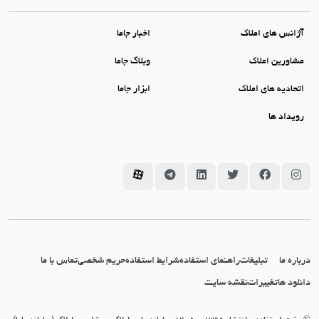
آژانس های املاک
اخبار جاما
مشاورین املاک
وبلاگ جاما
اتحادیه های املاک
ابزار جاما
رویداد ها
سامانه جاما در اینستاگرام
سامانه جاما در فیسبوک
سامانه جاما در توئیتر
سامانه جاما در لینکداین
سامانه جاما در تلگرام
سامانه جاما در آپارات
درباره ما
تبلیغات
راهنمای استفاده
شرایط استفاده
حریم شخصی
تماس با ما
دانلود ها
تغییرات
نقشه سایت