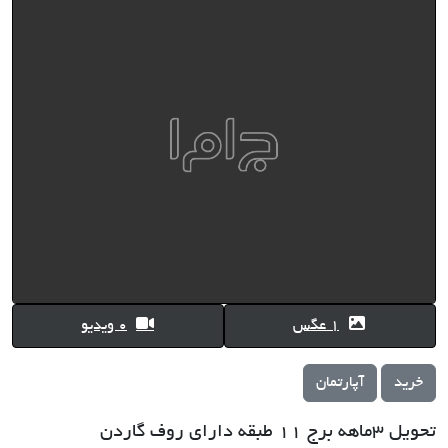
1 عگس
0 ویدیو
خرید
آپارتمان
تحویل ٣ماهه برج ١١ طبقه دارای روف گاردن