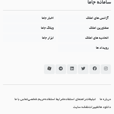
سامانه جاما
آژانس های املاک
اخبار جاما
مشاورین املاک
وبلاگ جاما
اتحادیه های املاک
ابزار جاما
رویداد ها
سامانه جاما در اینستاگرام
سامانه جاما در فیسبوک
سامانه جاما در توئیتر
سامانه جاما در لینکداین
سامانه جاما در تلگرام
سامانه جاما در آپارات
درباره ما
تبلیغات
راهنمای استفاده
شرایط استفاده
حریم شخصی
تماس با ما
دانلود ها
تغییرات
نقشه سایت