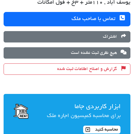
یوسف آباد , 110متر + 3خ + فول امکانات
تماس با صاحب ملک
اشتراک
هیچ نظری ثبت نشده است
گزارش و اصلاح اطلاعات ثبت شده