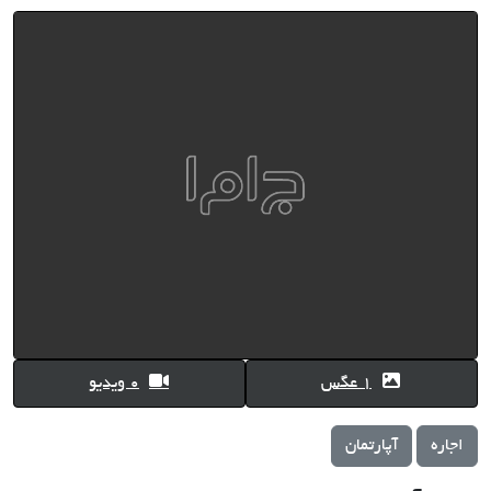
1 عگس
0 ویدیو
اجاره
آپارتمان