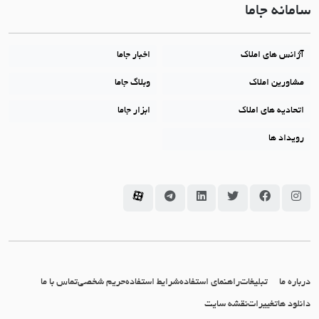
سامانه جاما
آژانس های املاک
اخبار جاما
مشاورین املاک
وبلاگ جاما
اتحادیه های املاک
ابزار جاما
رویداد ها
سامانه جاما در اینستاگرام
سامانه جاما در فیسبوک
سامانه جاما در توئیتر
سامانه جاما در لینکداین
سامانه جاما در تلگرام
سامانه جاما در آپارات
درباره ما
تبلیغات
راهنمای استفاده
شرایط استفاده
حریم شخصی
تماس با ما
دانلود ها
تغییرات
نقشه سایت