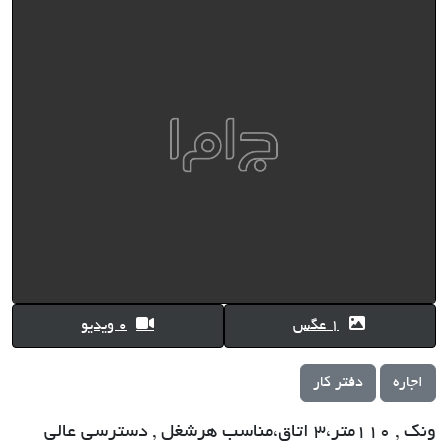
1 عگس
0 ویدیو
اجاره
دفتر کار
ونک , 110متر،3 اتاق،مناسب هرشغل , دسترسی عالی