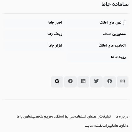
سامانه جاما
آژانس های املاک
اخبار جاما
مشاورین املاک
وبلاگ جاما
اتحادیه های املاک
ابزار جاما
رویداد ها
سامانه جاما در اینستاگرام
سامانه جاما در فیسبوک
سامانه جاما در توئیتر
سامانه جاما در لینکداین
سامانه جاما در تلگرام
سامانه جاما در آپارات
درباره ما
تبلیغات
راهنمای استفاده
شرایط استفاده
حریم شخصی
تماس با ما
دانلود ها
تغییرات
نقشه سایت