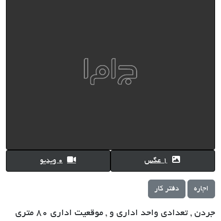
1 عگس
0 ویدیو
اجاره
دفتر کار
جردن , تعدادی واحد اداری و , موقعیت اداری 80 متری