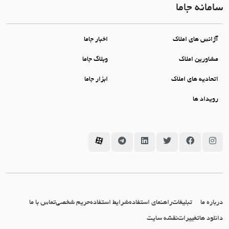
سامانه جاما
آژانس های املاک
اخبار جاما
مشاورین املاک
وبلاگ جاما
اتحادیه های املاک
ابزار جاما
رویداد ها
سامانه جاما در اینستاگرام
سامانه جاما در فیسبوک
سامانه جاما در توئیتر
سامانه جاما در لینکداین
سامانه جاما در تلگرام
سامانه جاما در آپارات
درباره ما
تبلیغات
راهنمای استفاده
شرایط استفاده
حریم شخصی
تماس با ما
دانلود ها
تغییرات
نقشه سایت