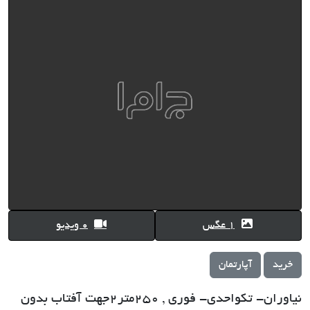
1 عگس
0 ویدیو
خرید
آپارتمان
نیاوران- تکواحدی- فوری , 250متر2جهت آفتاب بدون