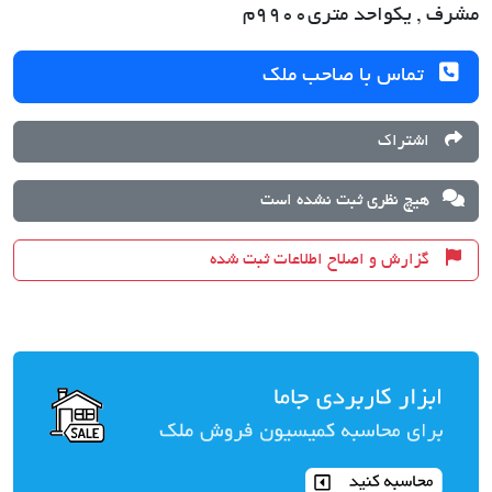
مشرف , یکواحد متری9900م
تماس با صاحب ملک
اشتراک
هیچ نظری ثبت نشده است
گزارش و اصلاح اطلاعات ثبت شده