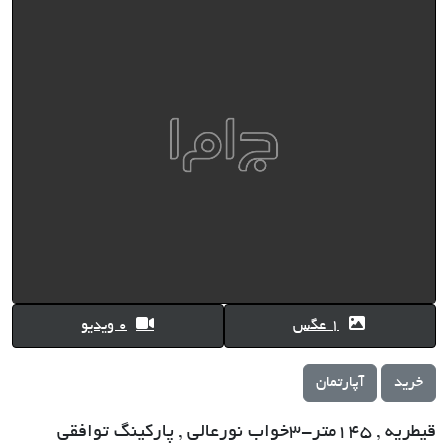
1 عگس
0 ویدیو
خرید
آپارتمان
قیطریه , 145متر-3خواب نورعالی , پارکینگ توافقی