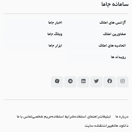
سامانه جاما
آژانس های املاک
اخبار جاما
مشاورین املاک
وبلاگ جاما
اتحادیه های املاک
ابزار جاما
رویداد ها
سامانه جاما در اینستاگرام
سامانه جاما در فیسبوک
سامانه جاما در توئیتر
سامانه جاما در لینکداین
سامانه جاما در تلگرام
سامانه جاما در آپارات
درباره ما
تبلیغات
راهنمای استفاده
شرایط استفاده
حریم شخصی
تماس با ما
دانلود ها
تغییرات
نقشه سایت