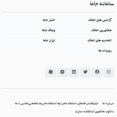
سامانه جاما
آژانس های املاک
اخبار جاما
مشاورین املاک
وبلاگ جاما
اتحادیه های املاک
ابزار جاما
رویداد ها
سامانه جاما در اینستاگرام
سامانه جاما در فیسبوک
سامانه جاما در توئیتر
سامانه جاما در لینکداین
سامانه جاما در تلگرام
سامانه جاما در آپارات
درباره ما
تبلیغات
راهنمای استفاده
شرایط استفاده
حریم شخصی
تماس با ما
دانلود ها
تغییرات
نقشه سایت