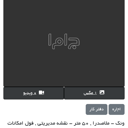
1 عگس
0 ویدیو
اجاره
دفتر کار
ونک - ملاصدرا , 50 متر - نقشه مدیریتی , فول امکانات