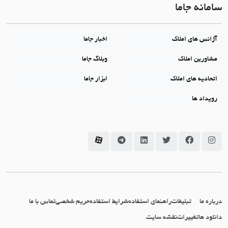
سامانه جاما
آژانس های املاک
اخبار جاما
مشاورین املاک
وبلاگ جاما
اتحادیه های املاک
ابزار جاما
رویداد ها
سامانه جاما در اینستاگرام
سامانه جاما در فیسبوک
سامانه جاما در توئیتر
سامانه جاما در لینکداین
سامانه جاما در تلگرام
سامانه جاما در آپارات
درباره ما
تبلیغات
راهنمای استفاده
شرایط استفاده
حریم شخصی
تماس با ما
دانلود ها
تغییرات
نقشه سایت