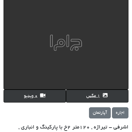
1 عگس
0 ویدیو
اجاره
آپارتمان
اشرفی - تیراژه , 120متر 2خ با پارکینگ و انباری ,