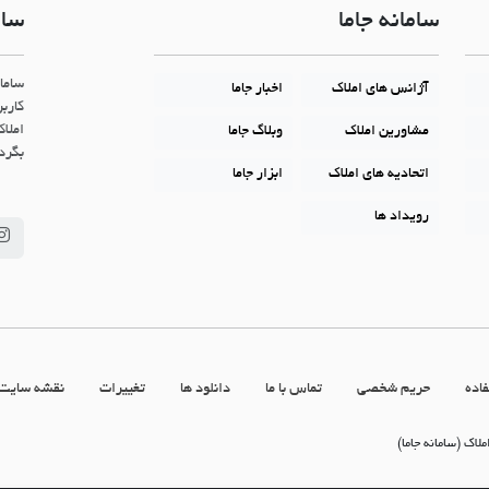
سامانه جاما
سام
ساما
آژانس های املاک
اخبار جاما
کاربر
املاک
مشاورین املاک
وبلاگ جاما
بگردن
اتحادیه های املاک
ابزار جاما
رویداد ها
اده
حریم شخصی
تماس با ما
دانلود ها
تغییرات
نقشه سایت