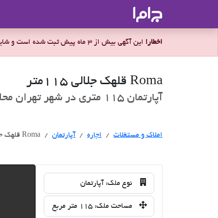
جاما
- سامانه جامع املاک و مشاورین ا
اخطار!
این آگهی بیش از 3 ماه پیش ثبت شده است و شاید ملک برای اجاره موجود نباشد.
Roma قلهک جلالی 115متر
آپارتمان 115 متری در شهر تهران محله قلهک برای اجاره
اجاره
املاک و مستغلات
اجاره
آپارتمان
Roma قلهک جلالی 115متر
نوع ملک:
آپارتمان
مساحت ملک:
115 متر مربع