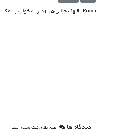
Roma ،قلهک،جلالی،115متر , 2خواب،با امکانات،20مترانباری , (165 م رهن کامل )
دیدگاه ها
هیچ نظری ثبت نشده است