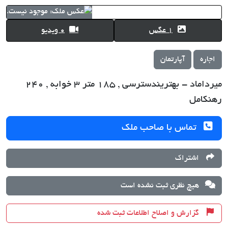
1 عگس
0 ویدیو
اجاره
آپارتمان
میرداماد - بهترین‎دسترسی , 185 متر 3 خوابه , 240
رهن‎کامل
تماس با صاحب ملک
اشتراک
هیچ نظری ثبت نشده است
گزارش و اصلاح اطلاعات ثبت شده