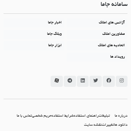
سامانه جاما
آژانس های املاک
اخبار جاما
مشاورین املاک
وبلاگ جاما
اتحادیه های املاک
ابزار جاما
رویداد ها
سامانه جاما در اینستاگرام
سامانه جاما در فیسبوک
سامانه جاما در توئیتر
سامانه جاما در لینکداین
سامانه جاما در تلگرام
سامانه جاما در آپارات
درباره ما
تبلیغات
راهنمای استفاده
شرایط استفاده
حریم شخصی
تماس با ما
دانلود ها
تغییرات
نقشه سایت