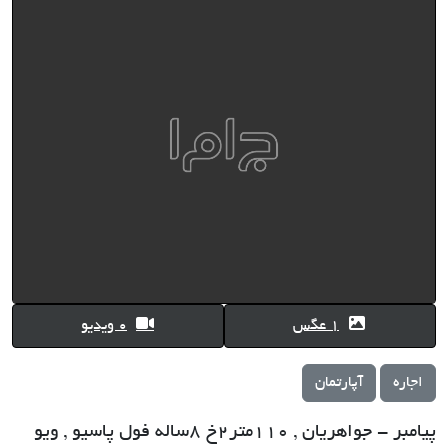
1 عگس
0 ویدیو
اجاره
آپارتمان
پیامبر - جواهریان , 110متر2خ 8ساله فول پاسیو , ویو