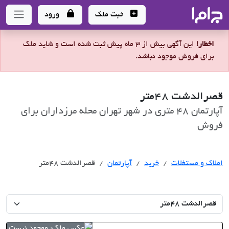
جاما
- سامانه جامع املاک و مشاورین املاک
ثبت ملک
ورود
اخطار!
این آگهی بیش از 3 ماه پیش ثبت شده است و شاید ملک
برای فروش موجود نباشد.
قصرالدشت 48متر
آپارتمان 48 متری در شهر تهران محله مرزداران برای
فروش
خرید
املاک و مستغلات
خرید
آپارتمان
قصرالدشت 48متر