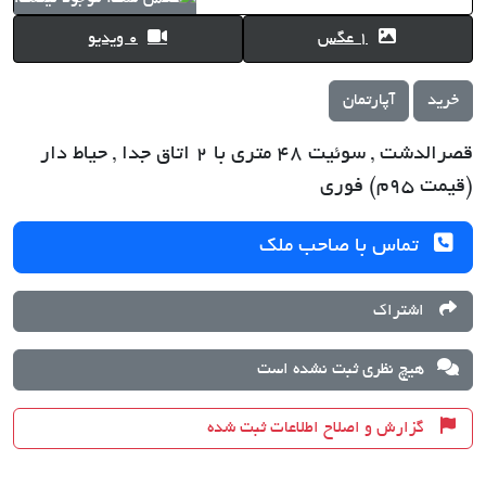
1 عگس
0 ویدیو
خرید
آپارتمان
قصرالدشت , سوئیت 48 متری با 2 اتاق جدا , حیاط دار
(قیمت 95م) فوری
تماس با صاحب ملک
اشتراک
هیچ نظری ثبت نشده است
گزارش و اصلاح اطلاعات ثبت شده