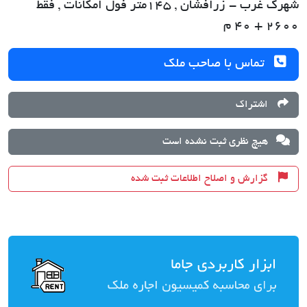
شهرک غرب - زرافشان , 145متر فول امکانات , فقط
2600 + 40 م
تماس با صاحب ملک
اشتراک
هیچ نظری ثبت نشده است
گزارش و اصلاح اطلاعات ثبت شده