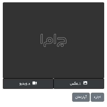
1 عگس
0 ویدیو
اجاره
آپارتمان