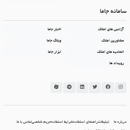
سامانه جاما
آژانس های املاک
اخبار جاما
مشاورین املاک
وبلاگ جاما
اتحادیه های املاک
ابزار جاما
رویداد ها
سامانه جاما در اینستاگرام
سامانه جاما در فیسبوک
سامانه جاما در توئیتر
سامانه جاما در لینکداین
سامانه جاما در تلگرام
سامانه جاما در آپارات
درباره ما
تبلیغات
راهنمای استفاده
شرایط استفاده
حریم شخصی
تماس با ما