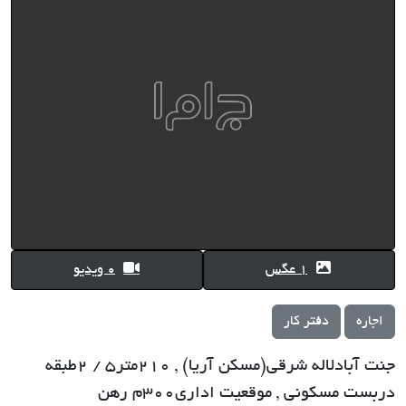
1 عگس
0 ویدیو
اجاره
دفتر کار
جنت آبادلاله شرقی(مسکن آریا) , 210متر5 / 2طبقه
دربست مسکونی , موقعیت اداری300م رهن