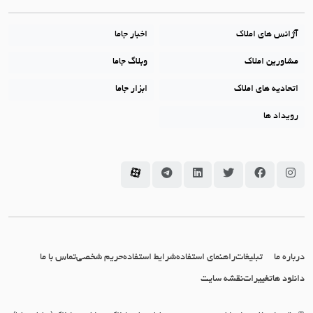
آژانس های املاک
اخبار جاما
مشاورین املاک
وبلاگ جاما
اتحادیه های املاک
ابزار جاما
رویداد ها
سامانه جاما در اینستاگرام
سامانه جاما در فیسبوک
سامانه جاما در توئیتر
سامانه جاما در لینکداین
سامانه جاما در تلگرام
سامانه جاما در آپارات
درباره ما
تبلیغات
راهنمای استفاده
شرایط استفاده
حریم شخصی
تماس با ما
دانلود ها
تغییرات
نقشه سایت