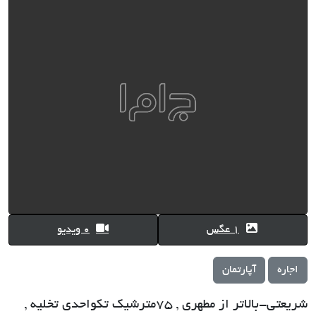
1 عگس
0 ویدیو
اجاره
آپارتمان
شریعتی-بالاتر از مطهری , 75مترشیک تکواحدی تخلیه ,