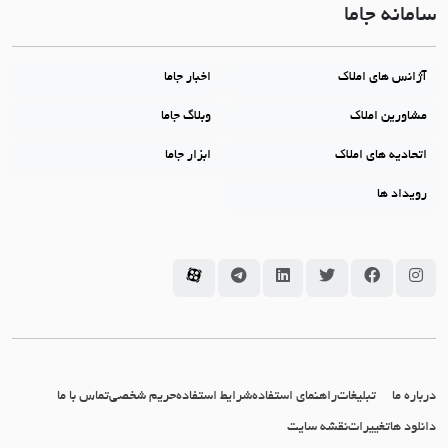
سامانه جاما
آژانس های املاک
اخبار جاما
مشاورین املاک
وبلاگ جاما
اتحادیه های املاک
ابزار جاما
رویداد ها
سامانه جاما در اینستاگرام
سامانه جاما در فیسبوک
سامانه جاما در توئیتر
سامانه جاما در لینکداین
سامانه جاما در تلگرام
سامانه جاما در آپارات
درباره ما
تبلیغات
راهنمای استفاده
شرایط استفاده
حریم شخصی
تماس با ما
دانلود ها
تغییرات
نقشه سایت