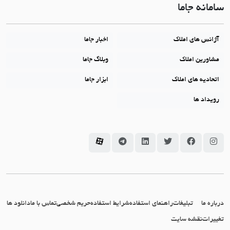
سامانه جاما
آژانس های املاک
اخبار جاما
مشاورین املاک
وبلاگ جاما
اتحادیه های املاک
ابزار جاما
رویداد ها
سامانه جاما در اینستاگرام
سامانه جاما در فیسبوک
سامانه جاما در توئیتر
سامانه جاما در لینکداین
سامانه جاما در تلگرام
سامانه جاما در آپارات
درباره ما
تبلیغات
راهنمای استفاده
شرایط استفاده
حریم شخصی
تماس با ما
دانلود ها
تغییرات
نقشه سایت