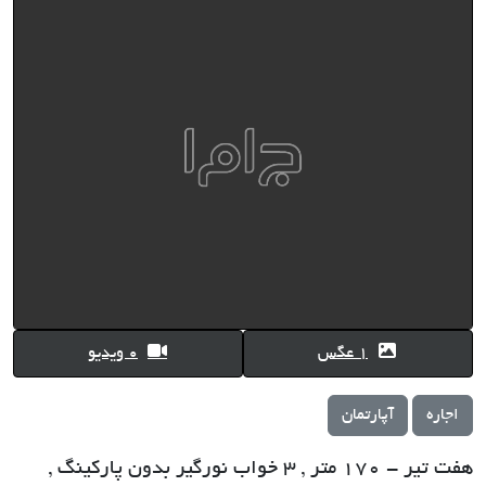
1 عگس
0 ویدیو
اجاره
آپارتمان
هفت تیر - 170 متر , 3 خواب نورگیر بدون پارکینگ ,