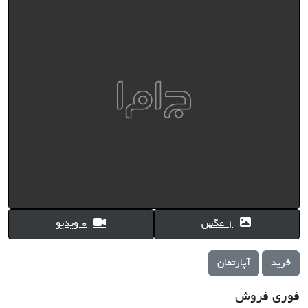
1 عگس
0 ویدیو
خرید
آپارتمان
فوری فروش