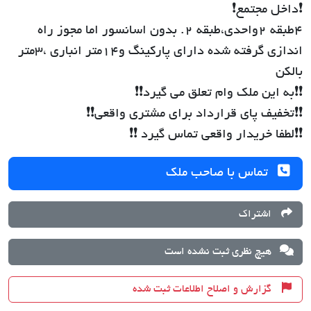
❗️داخل مجتمع❗️
4طبقه 2واحدی،طبقه 2. بدون اسانسور اما مجوز راه
اندازی گرفته شده دارای پارکینگ و١٤متر انباری ،٣متر
بالکن
❗️❗️به این ملک وام تعلق می گیرد❗️❗️
❗️❗️تخفیف پای قرارداد برای مشتری واقعی❗️❗️
❗️❗️لطفا خریدار واقعی تماس گیرد ❗️❗️
تماس با صاحب ملک
اشتراک
هیچ نظری ثبت نشده است
گزارش و اصلاح اطلاعات ثبت شده