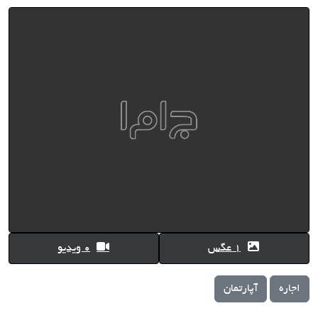
1 عگس
0 ویدیو
اجاره
آپارتمان