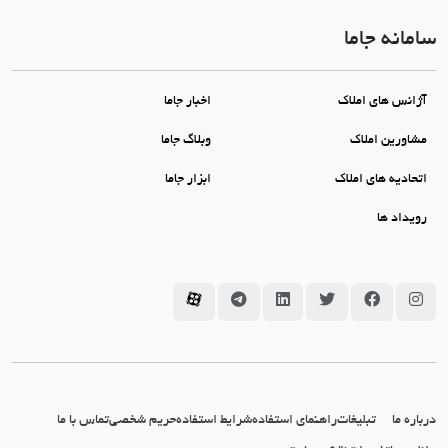
سامانه جاما
آژانس های املاک
اخبار جاما
مشاورین املاک
وبلاگ جاما
اتحادیه های املاک
ابزار جاما
رویداد ها
سامانه جاما در اینستاگرام
سامانه جاما در فیسبوک
سامانه جاما در توئیتر
سامانه جاما در لینکداین
سامانه جاما در تلگرام
سامانه جاما در آپارات
درباره ما
تبلیغات
راهنمای استفاده
شرایط استفاده
حریم شخصی
تماس با ما