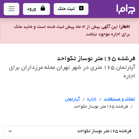
جاما
- سامانه جامع املاک و مشاورین املاک
ثبت ملک
ورود
اخطار!
این آگهی بیش از 3 ماه پیش ثبت شده است و شاید ملک
برای اجاره موجود نباشد.
فرشته 165متر نوساز تکواحد
آپارتمان 165 متری در شهر تهران محله مرزداران برای
اجاره
اجاره
املاک و مستغلات
اجاره
آپارتمان
فرشته 165متر نوساز تکواحد