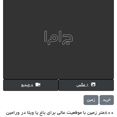
1 عگس
0 ویدیو
خرید
زمین
800متر زمین با موقعیت عالی برای باغ یا ویلا در ورامین