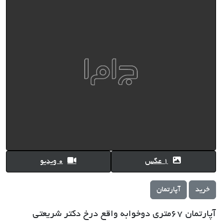
1 عگس
0 ویدیو
خرید
آپارتمان
آپارتمان 67متری دوخوابه واقع درخ دکتر شریعتی