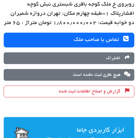
روبروی خ ملک کوجه باقری شبستری نبش کوچه
افشارپلاک 1-طبقه چهارم مکان: تهران دروازه شمیران
دو خوابه قیمت: ۱٫۸۰۰٫۰۰۰٫۰۰۲ تومان متراژ : ۶۵ متر
تماس با صاحب ملک
اشتراک
هیچ نظری ثبت نشده است
گزارش و اصلاح اطلاعات ثبت شده