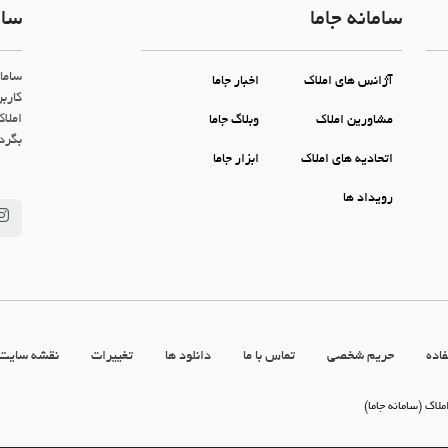
سامانه جاما
سام
ساما
آژانس های املاک
اخبار جاما
کاربر
املاک
مشاورین املاک
وبلاگ جاما
بگردن
اتحادیه های املاک
ابزار جاما
رویداد ها
اده
حریم شخصی
تماس با ما
دانلود ها
تغییرات
نقشه سایت