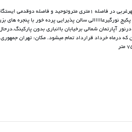
آپارتمان 4 ساله ط 2 تک واحدی واقع در خ کلهرغربی در فاصله 1متری متروتوحید و فاصله دوقدمی ای
یج نورگیرعااااالی سالن پذیرایی پرده خور با پنجره های بز
نور آپارتمان شمالی برخیابان باانباری بدون پارکینگ.درحال
 میلیون ماهی 650 هزارتومان که درماه خرداد قرارداد تمام میشود. مکان: تهران جمهوری