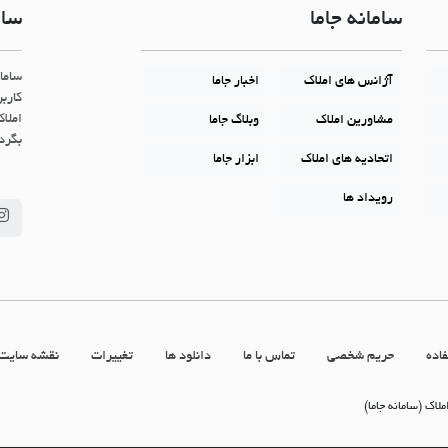
سامانه جاما
سام
ساما
آژانس های املاک
اخبار جاما
کاربر
املاک
مشاورین املاک
وبلاگ جاما
بگردن
اتحادیه های املاک
ابزار جاما
رویداد ها
اده
حریم شخصی
تماس با ما
دانلود ها
تغییرات
نقشه سایت