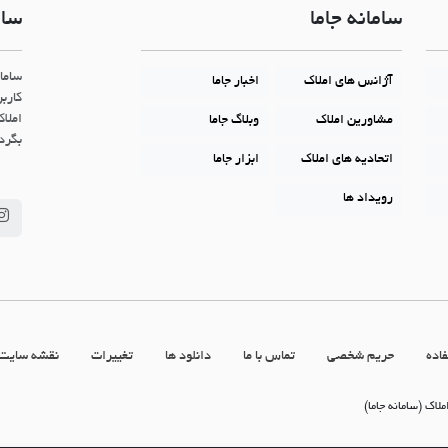
سامانه جاما
سام
ساما
آژانس های املاک
اخبار جاما
کاربر
املاک
مشاورین املاک
وبلاگ جاما
بگردن
اتحادیه های املاک
ابزار جاما
رویداد ها
اده
حریم شخصی
تماس با ما
دانلود ها
تغییرات
نقشه سایت