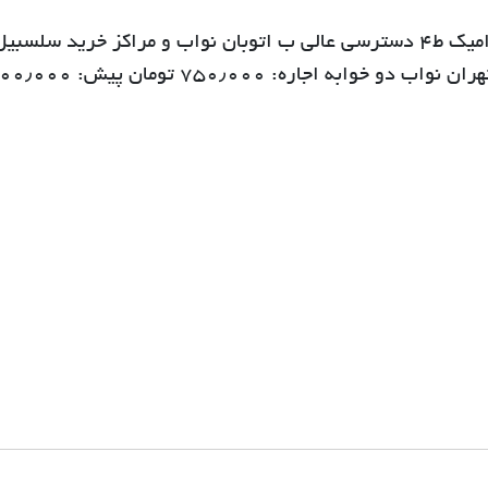
65متر دوخواب انباری آشپزخانه mdf کف سرامیک ط4 دسترسی عالی ب اتوبان نواب و مراکز خرید سلسبی
فاصله تا بی ارتی 5دقیقه قابل تبدیل مکان: تهران نواب دو خواب