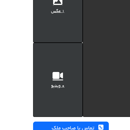
1 عگس
0 ویدیو
تماس با صاحب ملک