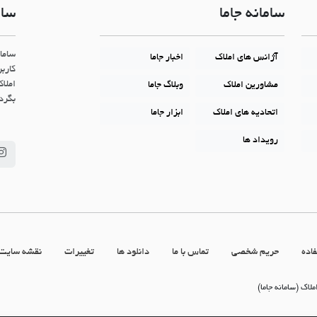
سامانه جاما
سام
ساما
آژانس های املاک
اخبار جاما
کاربر
املاک
مشاورین املاک
وبلاگ جاما
بگردن
اتحادیه های املاک
ابزار جاما
رویداد ها
اده
حریم شخصی
تماس با ما
دانلود ها
تغییرات
نقشه سایت