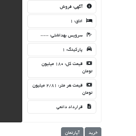
آگهی:
فروش
اتاق:
1
سرویس بهداشتی:
---
پارکینگ:
1
قیمت کل:
180 میلیون
تومان
قیمت هر متر:
2/81 میلیون
تومان
قرارداد دائمی
خرید
آپارتمان