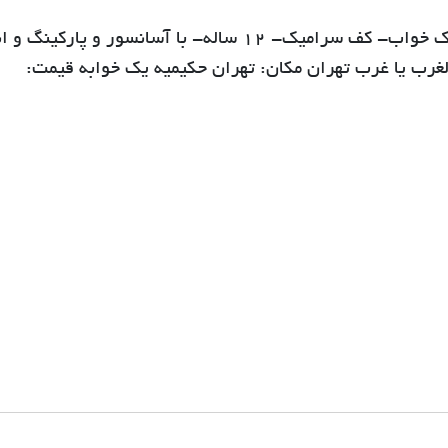
64 متر- حکیمیه سازمان آب- طبقه چهارم- یک خواب- کف سرامیک- 12 ساله- با آسانسور و پ
لغرب یا غرب تهران مکان: تهران حکیمیه یک خوابه قیمت: