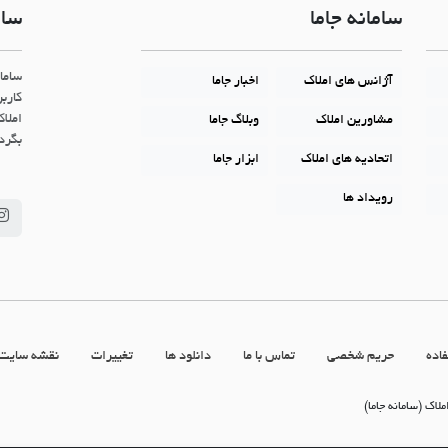
سامانه جاما
سام
ساما
آژانس های املاک
اخبار جاما
کاربر
املاک
مشاورین املاک
وبلاگ جاما
بگردن
اتحادیه های املاک
ابزار جاما
رویداد ها
اده
حریم شخصی
تماس با ما
دانلود ها
تغییرات
نقشه سایت