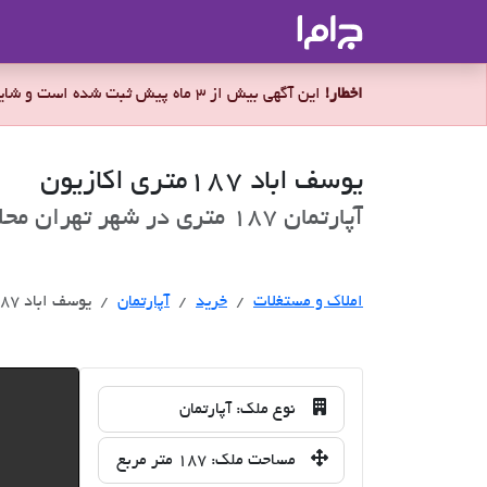
جاما
- سامانه جامع املاک و مشاورین ا
اخطار!
این آگهی بیش از 3 ماه پیش ثبت شده است و شاید ملک برای فروش موجود نباشد.
یوسف اباد 187متری اکازیون
آپارتمان 187 متری در شهر تهران محله مرزداران برای فروش
خرید
املاک و مستغلات
خرید
آپارتمان
یوسف اباد 187متری اکازیون
نوع ملک:
آپارتمان
مساحت ملک:
187 متر مربع