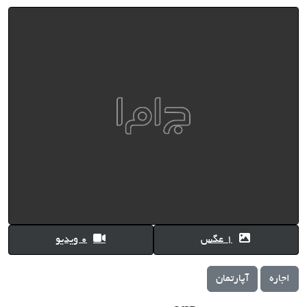
1 عگس
0 ویدیو
اجاره
آپارتمان