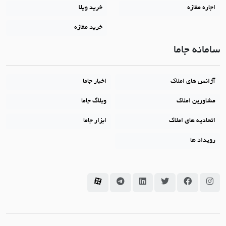
اجاره مغازه
خرید ویلا
خرید مغازه
سامانه جاما
آژانس های املاک
اخبار جاما
مشاورین املاک
وبلاگ جاما
اتحادیه های املاک
ابزار جاما
رویداد ها
سامانه جاما در اینستاگرام
سامانه جاما در فیسبوک
سامانه جاما در توئیتر
سامانه جاما در لینکداین
سامانه جاما در تلگرام
سامانه جاما در آپارات