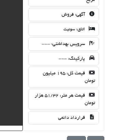
آگهی:
فروش
اتاق:
سوئیت
سرویس بهداشتی:
---
پارکینگ:
---
قیمت کل:
195 میلیون
تومان
قیمت هر متر:
51/32 هزار
تومان
قرارداد دائمی