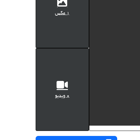
1 عگس
0 ویدیو