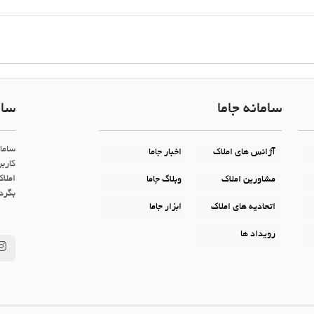
سامانه جاما
سام
ساما
آژانس های املاک
اخبار جاما
کاربر
املاک
مشاورین املاک
وبلاگ جاما
بگردن
اتحادیه های املاک
ابزار جاما
رویداد ها