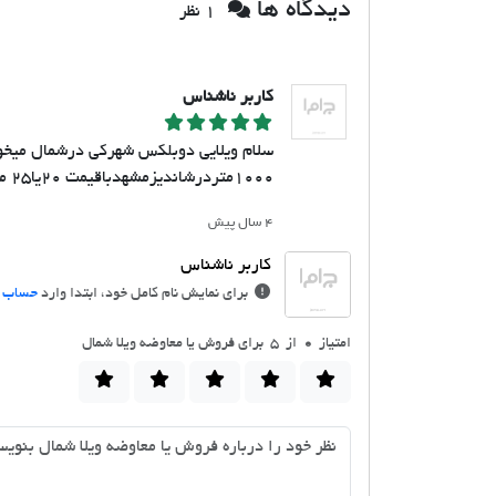
دیدگاه ها
1 نظر
کاربر ناشناس
سلام ویلایی دوبلکس شهرکی درشمال میخوام
1000متردرشاندیزمشهدباقیمت 20یا25 ملیارد که اگه خواست بقیش6یا7ملیاردپول بده که دنبالشم تودیوارواینترنت ممنون میشم راهنمایم کنین
۴ سال پیش
برای نمایش نام کامل خود، ابتدا وارد
حساب ک
امتیاز
0
از 5 برای فروش یا معاوضه ویلا شمال