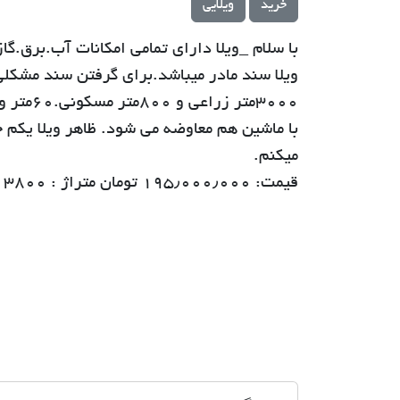
خرید
ویلایی
با سلام _ویلا دارای تمامی امکانات آب.برق.گا
ویلا سند مادر میباشد.برای گرفتن سند مشکلی
٣٠٠٠متر زراعی و ٨٠٠متر مسکونی.۶٠متر ویلا حدود ٣٠٠متر جاده اختصاصی دارد.
با ماشین هم معاوضه می شود. ظاهر ویلا یکم 
میکنم.
قیمت: ۱۹۵٫۰۰۰٫۰۰۰ تومان متراژ : ۳۸۰۰ متر