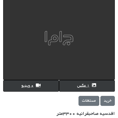
1 عگس
0 ویدیو
خرید
مستغلات
اقدسیه صاحبقرانیه 3300متر