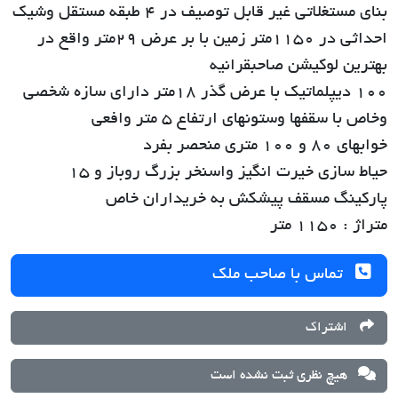
بنای مستغلاتی غیر قابل توصیف در 4 طبقه مستقل وشیک
احداثی در 1150متر زمین با بر عرض 29متر واقع در
بهترین لوکیشن صاحبقرانیه
100 دیپلماتیک با عرض گذر 18متر دارای سازه شخصی
وخاص با سقفها وستونهای ارتفاع 5 متر وافعی
خوابهای 80 و 100 متری منحصر بفرد
حیاط سازی خیرت انگیز واسنخر بزرگ روباز و 15
پارکینگ مسقف پیشکش به خریداران خاص
متراژ : ۱۱۵۰ متر
تماس با صاحب ملک
اشتراک
هیچ نظری ثبت نشده است