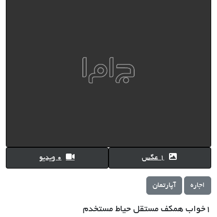
1 عگس
0 ویدیو
اجاره
آپارتمان
1خواب همکف مستقل حیاط مستخدم