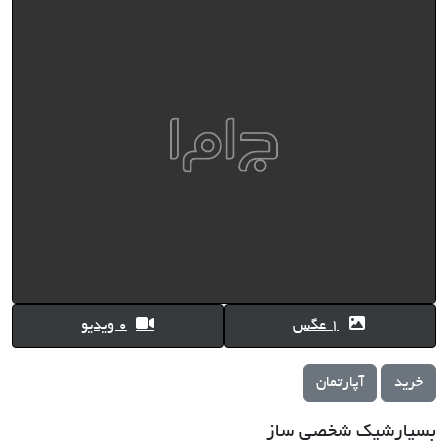
1 عگس
0 ویدیو
خرید
آپارتمان
بسیارشیک شخصی ساز