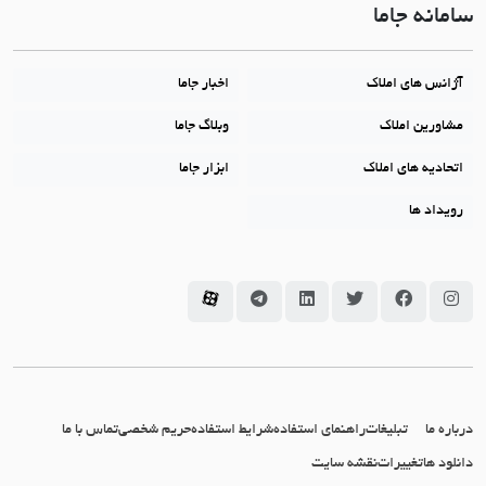
سامانه جاما
آژانس های املاک
اخبار جاما
مشاورین املاک
وبلاگ جاما
اتحادیه های املاک
ابزار جاما
رویداد ها
سامانه جاما در اینستاگرام
سامانه جاما در فیسبوک
سامانه جاما در توئیتر
سامانه جاما در لینکداین
سامانه جاما در تلگرام
سامانه جاما در آپارات
درباره ما
تبلیغات
راهنمای استفاده
شرایط استفاده
حریم شخصی
تماس با ما
دانلود ها
تغییرات
نقشه سایت