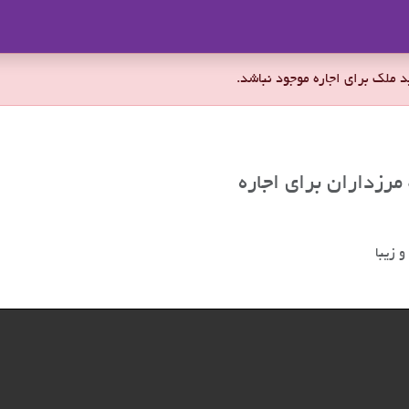
ملاک
 زیبا