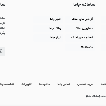
سامانه جاما
سام
ساما
آژانس های املاک
اخبار جاما
کاربر
املاک
مشاورین املاک
وبلاگ جاما
بگردن
اتحادیه های املاک
ابزار جاما
رویداد ها
اده
حریم شخصی
تماس با ما
دانلود ها
تغییرات
نقشه سایت