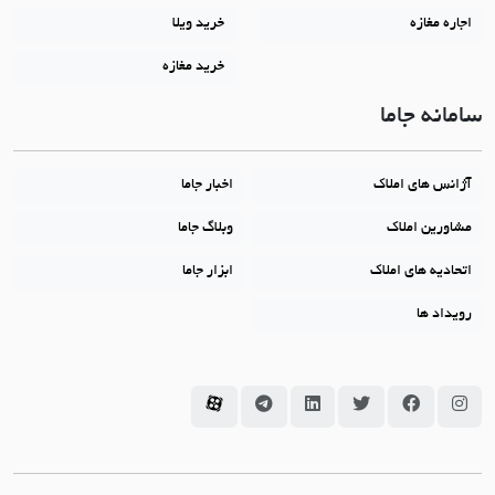
اجاره مغازه
خرید ویلا
خرید مغازه
سامانه جاما
آژانس های املاک
اخبار جاما
مشاورین املاک
وبلاگ جاما
اتحادیه های املاک
ابزار جاما
رویداد ها
سامانه جاما در اینستاگرام
سامانه جاما در فیسبوک
سامانه جاما در توئیتر
سامانه جاما در لینکداین
سامانه جاما در تلگرام
سامانه جاما در آپارات