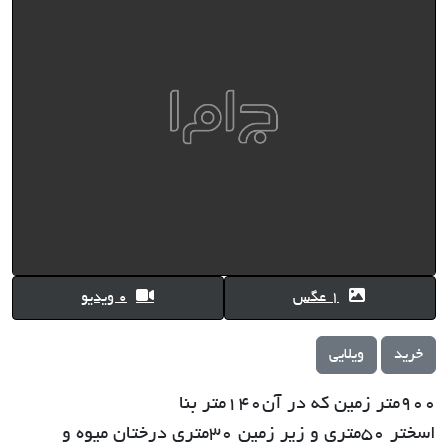
1 عگس
0 ویدیو
خرید
ویلایی
900متر زمین که در آن140متر بنا
اسختر 50متری و زیر زمین 30متری درختان میوه و