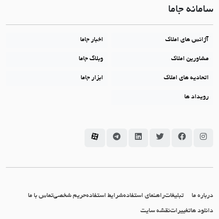
سامانه جاما
آژانس های املاک
اخبار جاما
مشاورین املاک
وبلاگ جاما
اتحادیه های املاک
ابزار جاما
رویداد ها
سامانه جاما در اینستاگرام
سامانه جاما در فیسبوک
سامانه جاما در توئیتر
سامانه جاما در لینکداین
سامانه جاما در تلگرام
سامانه جاما در آپارات
درباره ما
تبلیغات
راهنمای استفاده
شرایط استفاده
حریم شخصی
تماس با ما
دانلود ها
تغییرات
نقشه سایت