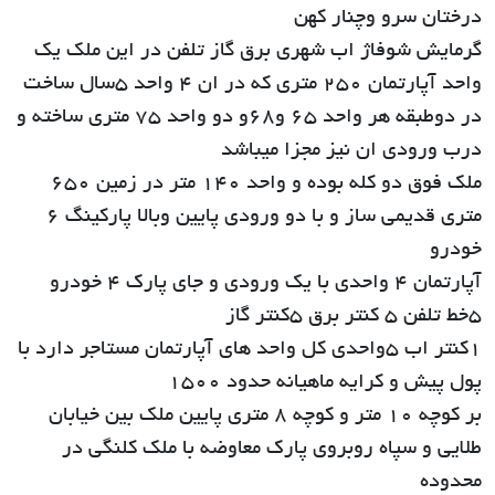
درختان سرو وچنار کهن
گرمایش شوفاژ اب شهری برق گاز تلفن در این ملک یک
واحد آپارتمان 250 متری که در ان 4 واحد 5سال ساخت
در دوطبقه هر واحد 65 و68و دو واحد 75 متری ساخته و
درب ورودی ان نیز مجزا میباشد
ملک فوق دو کله بوده و واحد 140 متر در زمین 650
متری قدیمی ساز و با دو ورودی پایین وبالا پارکینگ 6
خودرو
آپارتمان 4 واحدی با یک ورودی و جای پارک 4 خودرو
5خط تلفن 5 کنتر برق 5کنتر گاز
1کنتر اب 5واحدی کل واحد های آپارتمان مستاجر دارد با
پول پیش و کرایه ماهیانه حدود 1500
بر کوچه 10 متر و کوچه 8 متری پایین ملک بین خیابان
طلایی و سپاه روبروی پارک معاوضه با ملک کلنگی در
محدوده