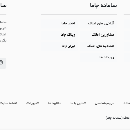
سامانه جاما
سام
ساما
آژانس های املاک
اخبار جاما
کاربر
املاک
مشاورین املاک
وبلاگ جاما
بگردن
اتحادیه های املاک
ابزار جاما
رویداد ها
اده
حریم شخصی
تماس با ما
دانلود ها
تغییرات
نقشه سایت