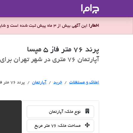
جاما
- سامانه جامع املاک و مشاورین ا
اخطار!
این آگهی بیش از 3 ماه پیش ثبت شده است و شاید ملک برای فروش موجود نباشد.
پرند 76 متر فاز 5 مپسا
آپارتمان 76 متری در شهر تهران برای فروش
خرید
املاک و مستغلات
خرید
آپارتمان
پرند 76 متر فاز 5 مپسا
نوع ملک:
آپارتمان
مساحت ملک:
76 متر مربع