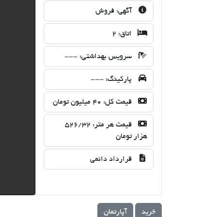
آگهی:
فروش
اتاق:
2
سرویس بهداشتی:
---
پارکینگ:
---
قیمت کل:
40 میلیون تومان
قیمت هر متر:
526/32
هزار تومان
قرارداد دائمی
خرید
آپارتمان