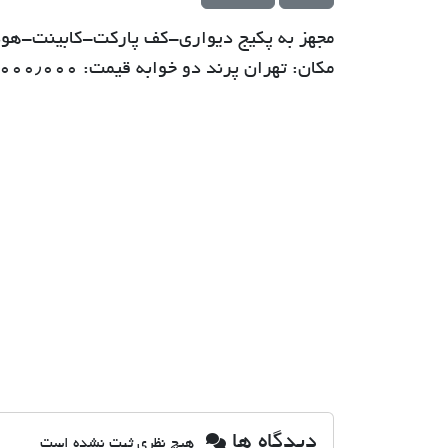
مجهز به پکیج دیواری-کف پارکت-کابینت-هود
مکان: تهران پرند دو خوابه قیمت: ۴۰٫۰۰۰٫۰۰۰ تومان متراژ : ۷۶ متر
دیدگاه ها
هیچ نظری ثبت نشده است