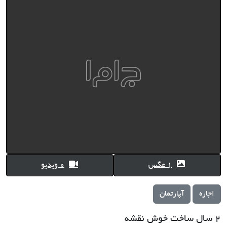
1 عگس
0 ویدیو
اجاره
آپارتمان
۲ سال ساخت خوش نقشه