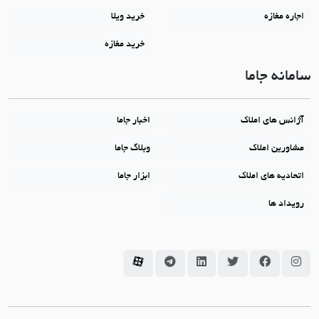
اجاره مغازه
خرید ویلا
خرید مغازه
سامانه جاما
آژانس های املاک
اخبار جاما
مشاورین املاک
وبلاگ جاما
اتحادیه های املاک
ابزار جاما
رویداد ها
سامانه جاما در اینستاگرام
سامانه جاما در فیسبوک
سامانه جاما در توئیتر
سامانه جاما در لینکداین
سامانه جاما در تلگرام
سامانه جاما در آپارات