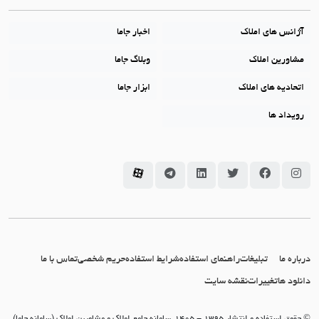
آژانس های املاک
اخبار جاما
مشاورین املاک
وبلاگ جاما
اتحادیه های املاک
ابزار جاما
رویداد ها
سامانه جاما در اینستاگرام
سامانه جاما در فیسبوک
سامانه جاما در توئیتر
سامانه جاما در لینکداین
سامانه جاما در تلگرام
سامانه جاما در آپارات
درباره ما
تبلیغات
راهنمای استفاده
شرایط استفاده
حریم شخصی
تماس با ما
دانلود ها
تغییرات
نقشه سایت