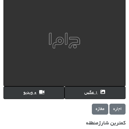
1 عگس
0 ویدیو
اجاره
مغازه
کمترین شارژمنطقه