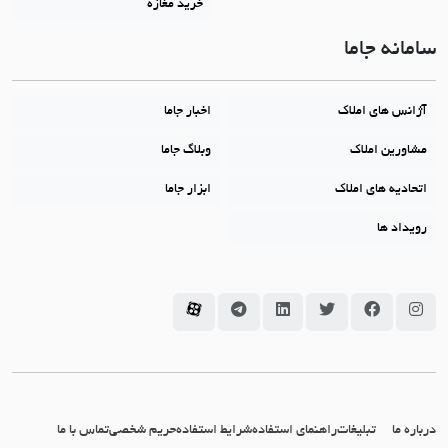
خرید مغازه
سامانه جاما
آژانس های املاک
اخبار جاما
مشاورین املاک
وبلاگ جاما
اتحادیه های املاک
ابزار جاما
رویداد ها
سامانه جاما در اینستاگرام
سامانه جاما در فیسبوک
سامانه جاما در توئیتر
سامانه جاما در لینکداین
سامانه جاما در تلگرام
سامانه جاما در آپارات
درباره ما
تبلیغات
راهنمای استفاده
شرایط استفاده
حریم شخصی
تماس با ما