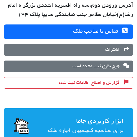
آدرس ورودی دوم:سه راه افسریه ابتددی بزرگراه امام
رضا(ع)خیابان مظاهر جنب نمایندگی سایپا پلاک ۱۴۴
تماس با صاحب ملک
اشتراک
هیچ نظری ثبت نشده است
گزارش و اصلاح اطلاعات ثبت شده