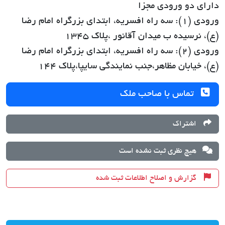
دارای دو ورودی مجزا
ورودی (۱): سه راه افسریه، ابتدای بزرگراه امام رضا
(ع)، نرسیده ب میدان آقانور ،پلاک ۱۳۴۵
ورودی (۲): سه راه افسریه، ابتدای بزرگراه امام رضا
(ع)، خیابان مظاهر،جنب نمایندگی سایپا،پلاک ۱۴۴
تماس با صاحب ملک
اشتراک
هیچ نظری ثبت نشده است
گزارش و اصلاح اطلاعات ثبت شده