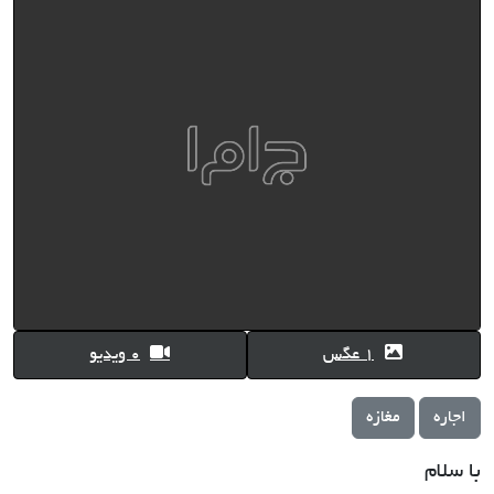
1 عگس
0 ویدیو
اجاره
مغازه
با سلام