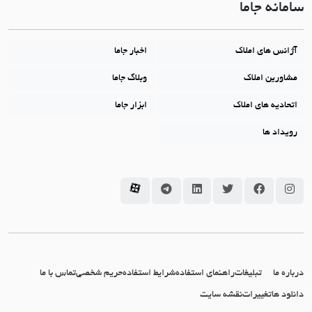
سامانه جاما
آژانس های املاک
اخبار جاما
مشاورین املاک
وبلاگ جاما
اتحادیه های املاک
ابزار جاما
رویداد ها
سامانه جاما در اینستاگرام
سامانه جاما در فیسبوک
سامانه جاما در توئیتر
سامانه جاما در لینکداین
سامانه جاما در تلگرام
سامانه جاما در آپارات
درباره ما
تبلیغات
راهنمای استفاده
شرایط استفاده
حریم شخصی
تماس با ما
دانلود ها
تغییرات
نقشه سایت