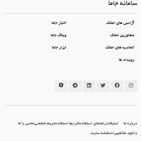
سامانه جاما
آژانس های املاک
اخبار جاما
مشاورین املاک
وبلاگ جاما
اتحادیه های املاک
ابزار جاما
رویداد ها
سامانه جاما در اینستاگرام
سامانه جاما در فیسبوک
سامانه جاما در توئیتر
سامانه جاما در لینکداین
سامانه جاما در تلگرام
سامانه جاما در آپارات
درباره ما
تبلیغات
راهنمای استفاده
شرایط استفاده
حریم شخصی
تماس با ما
دانلود ها
تغییرات
نقشه سایت