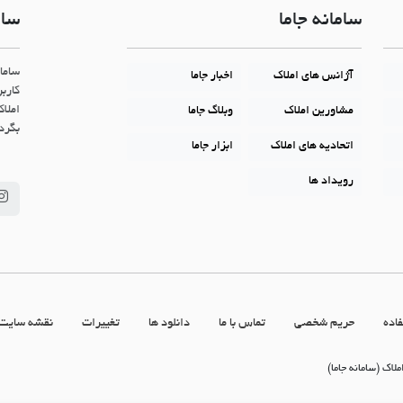
سامانه جاما
سام
ساما
آژانس های املاک
اخبار جاما
کاربر
املاک
مشاورین املاک
وبلاگ جاما
بگردن
اتحادیه های املاک
ابزار جاما
رویداد ها
اده
حریم شخصی
تماس با ما
دانلود ها
تغییرات
نقشه سایت