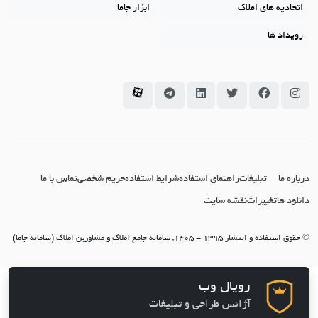
اتحادیه های املاک
ابزار جاما
رویداد ها
سامانه جاما در اینستاگرام
سامانه جاما در فیسبوک
سامانه جاما در توئیتر
سامانه جاما در لینکداین
سامانه جاما در تلگرام
سامانه جاما در آپارات
درباره ما
تبلیغات
راهنمای استفاده
شرایط استفاده
حریم شخصی
تماس با ما
دانلود ها
تغییرات
نقشه سایت
© حقوق استفاده و انتشار 1395 - 1405, سامانه جامع املاک و مشاورین املاک (سامانه جاما)
رویال وب
آژانس طراحی و تبلیغات