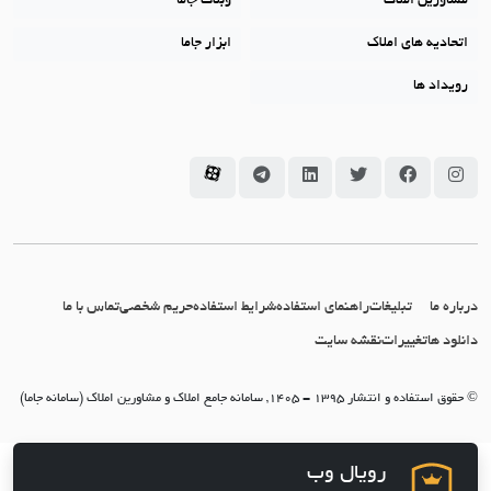
مشاورین املاک
وبلاگ جاما
اتحادیه های املاک
ابزار جاما
رویداد ها
سامانه جاما در اینستاگرام
سامانه جاما در فیسبوک
سامانه جاما در توئیتر
سامانه جاما در لینکداین
سامانه جاما در تلگرام
سامانه جاما در آپارات
درباره ما
تبلیغات
راهنمای استفاده
شرایط استفاده
حریم شخصی
تماس با ما
دانلود ها
تغییرات
نقشه سایت
© حقوق استفاده و انتشار 1395 - 1405, سامانه جامع املاک و مشاورین املاک (سامانه جاما)
رویال وب